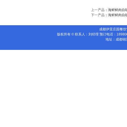
上一产品
：
海鲜鲜肉自
下一产品
：
海鲜鲜肉自
成都伊亚庄园餐饮管理有限公
版权所有 © 联系人：刘经理 预订电话：18980
地址：成都锦江