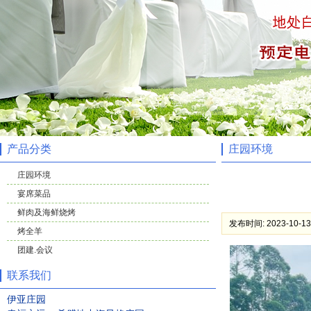
产品分类
庄园环境
庄园环境
宴席菜品
鲜肉及海鲜烧烤
发布时间: 2023-10-13
烤全羊
团建.会议
联系我们
伊亚庄园